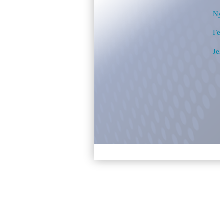
Ny
Fe
Je