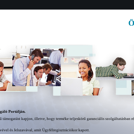
Ö
gáló Portálján.
támogatást kapjon, illetve, hogy terméke teljeskörű garanciális szolgáltatásban rés
ével és Jelszavával, amit Ügyfélregisztrációkor kapott.