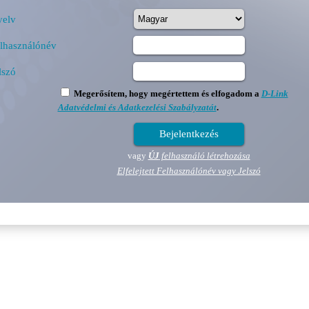
elv
lhasználónév
lszó
Megerősítem, hogy megértettem és elfogadom a
D-Link
Adatvédelmi és Adatkezelési Szabályzatát
.
vagy
ÚJ
felhasználó létrehozása
Elfelejtett Felhasználónév vagy Jelszó